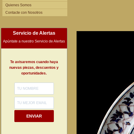
Quienes Somos
Contacte con Nosotros
Servicio de Alertas
Apúntate a nuestro Servicio de Alertas
Te avisaremos cuando haya
nuevas piezas, descuentos y
oportunidades.
ENVIAR