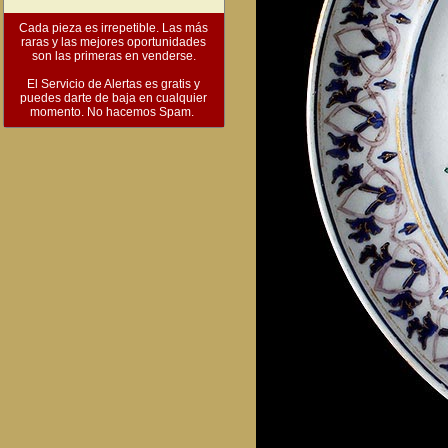
Cada pieza es irrepetible. Las más
raras y las mejores oportunidades
son las primeras en venderse.
El Servicio de Alertas es gratis y
puedes darte de baja en cualquier
momento. No hacemos Spam.