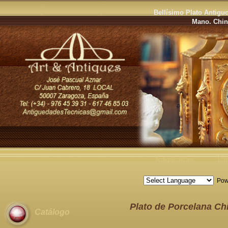
Bellísimo Plato Antigu
Mano. Chin
Antigüedades
Últ
Pow
Plato de Porcelana Chi
Catálogo