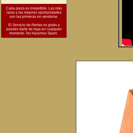
Cada pieza es irrepetible. Las más
raras y las mejores oportunidades
son las primeras en venderse.
El Servicio de Alertas es gratis y
puedes darte de baja en cualquier
momento. No hacemos Spam.