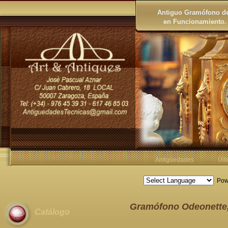
Antiguo Gramófono d
en Funcionamiento. 
Antigüedades
Últ
Pow
Gramófono Odeonette,
Catálogo