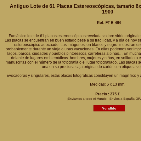
Antiguo Lote de 61 Placas Estereoscópicas, tamaño 6x1
1900
Ref: FT-B-496
Fantástico lote de 61 placas estereoscópicas reveladas sobre vidrio originales
Las placas se encuentran en buen estado pese a su fragilidad, y a día de hoy s
estereoscópico adecuado. Las imágenes, en blanco y negro, muestran es
probablemente durante un viaje o unas vacaciones. En ellas podemos ver impr
lagos, barcos, ciudades y pueblos pintorescos, carreteras alpinas… En much
delante de lugares emblemáticos: hombres, mujeres y niños, en solitario o e
manuscritas con el número de la fotografía o el lugar fotografiado. Las placas 
una en su preciosa caja original de cartón con etiquetas o
Evocadoras y singulares, estas placas fotográficas constituyen un magnífico y a
Medidas: 6 x 13 mm.
Precio : 275 €
¡Enviamos a todo el Mundo! ¡Envíos a España GR