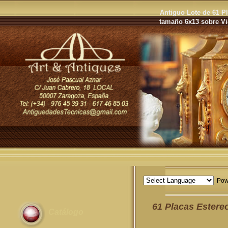
Antiguo Lote de 61 P
tamaño 6x13 sobre Vid
Pow
61 Placas Estere
Catálogo