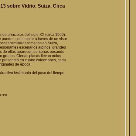
3 sobre Vidrio. Suiza, Circa
 de principios del siglo XX (circa 1900).
e pueden contemplar a través de un visor
cenas familiares tomadas en Suiza,
esionantes escenarios alpinos, grandes
as de ellas aparecen personas posando
n grupos. Ciertas placas llevan notas
se presentan en cuatro colecciones, cada
riginales de época.
tractivo testimonio del paso del tiempo.
ATIS!