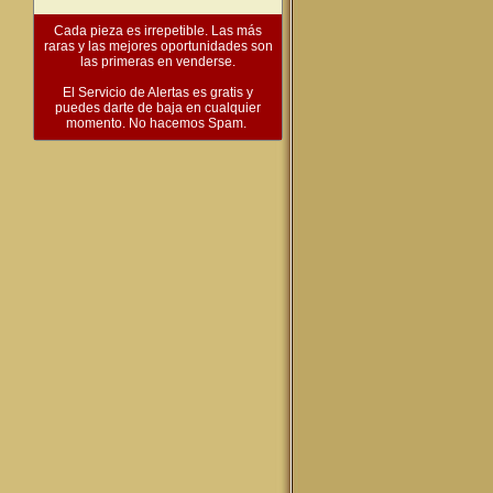
Cada pieza es irrepetible. Las más
raras y las mejores oportunidades son
las primeras en venderse.
El Servicio de Alertas es gratis y
puedes darte de baja en cualquier
momento. No hacemos Spam.