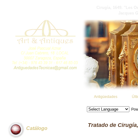
Cirugía, 1649. "Les O
Jacques G
Antigüedades
Últ
Pow
Tratado de Cirugía
Catálogo