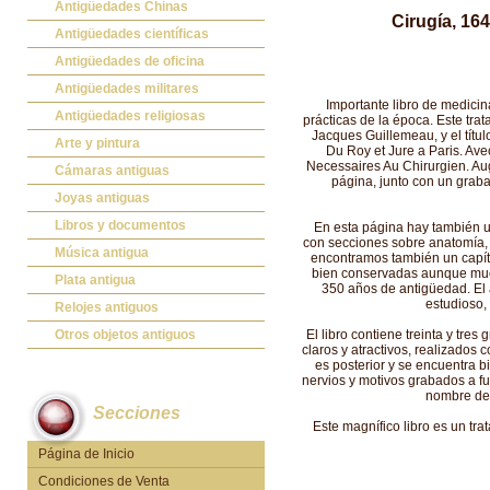
Antigüedades Chinas
Cirugía, 16
Antigüedades Chinas
Antigüedades científicas
Antigüedades científicas
Antigüedades de oficina
Máquinas de escribir antiguas
Antigüedades militares
Importante libro de medicin
Calculadoras antiguas
Espadas antiguas
Antigüedades religiosas
prácticas de la época. Este tra
Jacques Guillemeau, y el títu
Teléfonos y Telégrafos antiguos
Medallas y condecoraciones
Antigüedades religiosas
Arte y pintura
Du Roy et Jure a Paris. Ave
Necessaires Au Chirurgien. Aug
Cascos militares
Pintura antigua
Cámaras antiguas
página, junto con un graba
Otros artículos militares
Pintura contemporánea
Cámaras antiguas
Joyas antiguas
Grabados antiguos y mapas
Joyas antiguas
Libros y documentos
En esta página hay también una
con secciones sobre anatomía, a
Libros antiguos
Música antigua
encontramos también un capít
bien conservadas aunque mues
Fotografia antigua
Gramófonos antiguos
Plata antigua
350 años de antigüedad. El 
estudioso, 
Publicaciones antiguas
Cajas de música antiguas
Plata antigua
Relojes antiguos
Radios antiguas
Relojes sobremesa antiguos
Otros objetos antiguos
El libro contiene treinta y tre
claros y atractivos, realizados
Discos y Accesorios
Relojes de pared antiguos
Otros objetos antiguos
es posterior y se encuentra b
nervios y motivos grabados a f
Relojes de pie antiguos
nombre del
Secciones
Relojes de bolsillo antiguos
Este magnífico libro es un tra
Relojes de pulsera antiguos
Página de Inicio
Condiciones de Venta