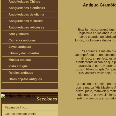
Antigüedades Chinas
Antiguo Gramófon
Antigüedades Chinas
Antigüedades científicas
Antigüedades científicas
Antigüedades de oficina
Máquinas de escribir antiguas
Antigüedades militares
Calculadoras antiguas
Espadas antiguas
Antigüedades religiosas
Este fantástico gramófono 
Inglaterra en los años 20 
Teléfonos y Telégrafos antiguos
Medallas y condecoraciones
Antigüedades religiosas
Arte y pintura
como cuando fue fabricado
Cascos militares
Pintura antigua
Cámaras antiguas
fondo, por lo que a día de h
Otros artículos militares
Pintura contemporánea
Cámaras antiguas
Joyas antiguas
Si abrimos la maleta que
Grabados antiguos y mapas
Joyas antiguas
Libros y documentos
acompañado de una inscripc
El logo, en perfecto es
Libros antiguos
Música antigua
atentamente al sonido que pa
aparecía el perro Nipper e
Fotografia antigua
Gramófonos antiguos
Plata antigua
Edison Phonograph Company,
Publicaciones antiguas
Cajas de música antiguas
Plata antigua
Relojes antiguos
"His Master's Voice" en 18
Radios antiguas
Relojes sobremesa antiguos
Otros objetos antiguos
Junto con el logotipo pod
Discos y Accesorios
Relojes de pared antiguos
Otros objetos antiguos
con la marca "His Master's 
brazo, plato, manivela y mot
Relojes de pie antiguos
piel negra: el revestimient
sobrio y con un gran sonido
Relojes de bolsillo antiguos
Secciones
Relojes de pulsera antiguos
Página de Inicio
Condiciones de Venta