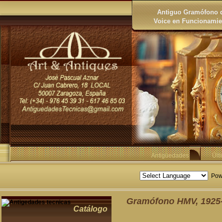
Antiguo Gramófono d
Voice en Funcionamien
Antigüedades
Últ
Pow
Gramófono HMV, 1925
Catálogo