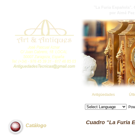
"La Furia Española". 
por Aimé Pez.
Antigüedades
Últ
Pow
Cuadro "La Furia 
Catálogo