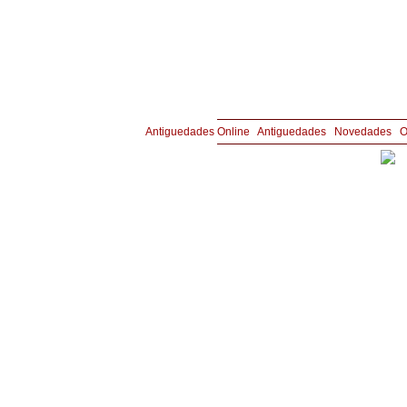
Copyright © Joyería y Antigüedades Aznar 
Antiguedades Online
|
Antiguedades
|
Novedades
|
O