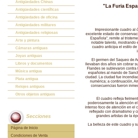
Antigüedades Chinas
"La Furia Espa
Antigüedades Chinas
Antigüedades científicas
Antigüedades científicas
Antigüedades de oficina
Máquinas de escribir antiguas
Antigüedades militares
Impresionante cuadro al ó
Calculadoras antiguas
Espadas antiguas
Antigüedades religiosas
excelente estado de conservació
Española", remite al triste
Teléfonos y Telégrafos antiguos
Medallas y condecoraciones
Antigüedades religiosas
Arte y pintura
notable talento, mostrando e
cuadro anticipa el estilo de
Cascos militares
Pintura antigua
Cámaras antiguas
Otros artículos militares
Pintura contemporánea
Cámaras antiguas
Joyas antiguas
El germen del Saqueo de Am
Grabados antiguos y mapas
Joyas antiguas
Libros y documentos
llevaban dos años sin cobrar su
Flandes se sublevaron contra l
Libros antiguos
Música antigua
españoles al mando de Sancho
ciudad. La ciudad fue incendia
Fotografia antigua
Gramófonos antiguos
Plata antigua
numérica; a continuación, A
consecuencias fueron inmedia
Publicaciones antiguas
Cajas de música antiguas
Plata antigua
Relojes antiguos
Radios antiguas
Relojes sobremesa antiguos
Otros objetos antiguos
El cuadro refleja fielme
Discos y Accesorios
Relojes de pared antiguos
Otros objetos antiguos
poderosamente la atención el 
intenso foco de atención en el 
Relojes de pie antiguos
reflejado con dramatismo y cr
Secciones
grandes artistas de la ép
Relojes de bolsillo antiguos
La belleza de este cuadro y s
Relojes de pulsera antiguos
Página de Inicio
Condiciones de Venta