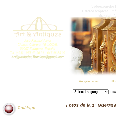
Sobrecogedor L
Estereoscópicas. Imá
Mundial. A
Antigüedades
Últ
Pow
Fotos de la 1ª Guerra 
Catálogo