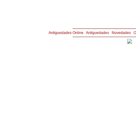
Copyright © Joyería y Antigüedades Aznar 
Antiguedades Online
|
Antiguedades
|
Novedades
|
O