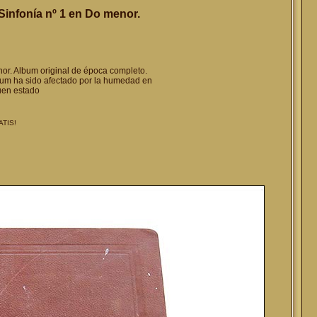
infonía nº 1 en Do menor.
or. Album original de época completo.
bum ha sido afectado por la humedad en
uen estado
ATIS!