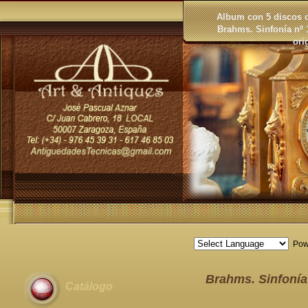
Album con 5 discos 
Brahms. Sinfonía nº
ori
Pow
Brahms. Sinfonía 
Catálogo