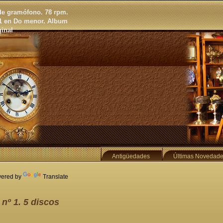
de gramófono. 78 rpm.
 1 en Do menor. Album
ginal
Antigüedades
Últimas Novedad
ered by
Translate
nº 1. 5 discos