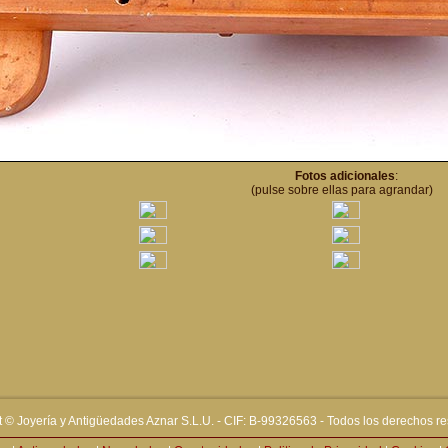
Fotos adicionales
:
(pulse sobre ellas para agrandar)
 © Joyería y Antigüedades Aznar S.L.U. - CIF: B-99326563 - Todos los derechos r