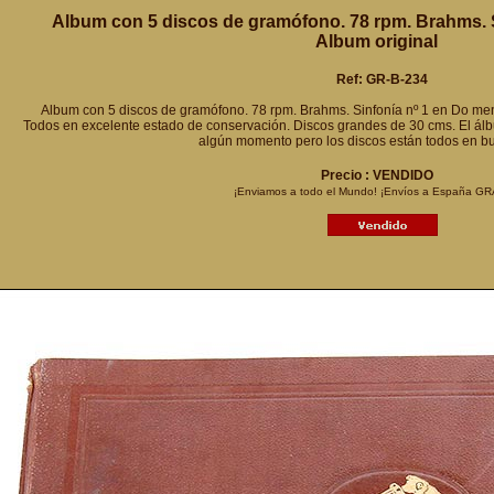
Album con 5 discos de gramófono. 78 rpm. Brahms. S
Album original
Ref: GR-B-234
Album con 5 discos de gramófono. 78 rpm. Brahms. Sinfonía nº 1 en Do men
Todos en excelente estado de conservación. Discos grandes de 30 cms. El ál
algún momento pero los discos están todos en b
Precio : VENDIDO
¡Enviamos a todo el Mundo! ¡Envíos a España GR