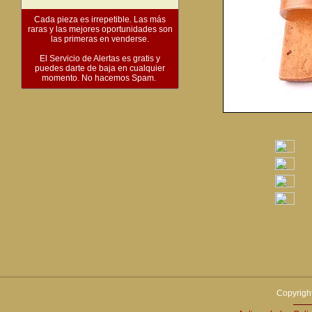
Cada pieza es irrepetible. Las más
raras y las mejores oportunidades son
las primeras en venderse.
El Servicio de Alertas es gratis y
puedes darte de baja en cualquier
momento. No hacemos Spam.
Copyright