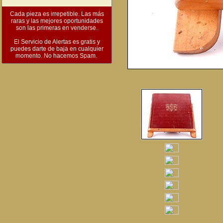
Cada pieza es irrepetible. Las más
raras y las mejores oportunidades
son las primeras en venderse.
El Servicio de Alertas es gratis y
puedes darte de baja en cualquier
momento. No hacemos Spam.