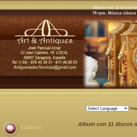
Album con 11 discos d
78 rpm. Música clásica
Antigüedades
Últ
Pow
Album con 11 discos 
Catálogo