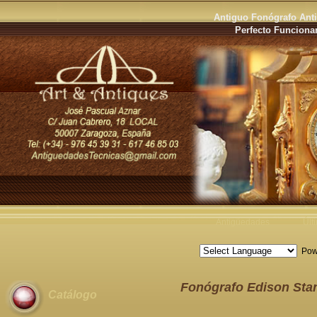
Antiguo Fonógrafo Ant
Perfecto Funciona
Antigüedades
Últ
Pow
Fonógrafo Edison Sta
Catálogo