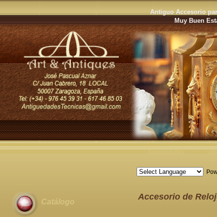
Antiguo Accesorio par
Muy Buen Esta
Antigüedades
Últ
Pow
Accesorio de Reloj
Catálogo