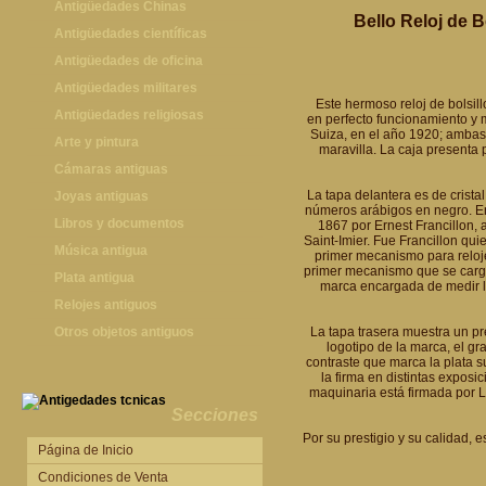
Antigüedades Chinas
Bello Reloj de 
Antigüedades Chinas
Antigüedades científicas
Antigüedades científicas
Antigüedades de oficina
Máquinas de escribir antiguas
Antigüedades militares
Este hermoso reloj de bolsill
Calculadoras antiguas
Espadas antiguas
Antigüedades religiosas
en perfecto funcionamiento y 
Suiza, en el año 1920; ambas 
Teléfonos y Telégrafos antiguos
Medallas y condecoraciones
Antigüedades religiosas
Arte y pintura
maravilla. La caja presenta 
Cascos militares
Pintura antigua
Cámaras antiguas
La tapa delantera es de cristal
Otros artículos militares
Pintura contemporánea
Cámaras antiguas
Joyas antiguas
números arábigos en negro. En
Grabados antiguos y mapas
Joyas antiguas
Libros y documentos
1867 por Ernest Francillon, a
Saint-Imier. Fue Francillon qui
Libros antiguos
Música antigua
primer mecanismo para reloje
primer mecanismo que se cargab
Fotografia antigua
Gramófonos antiguos
Plata antigua
marca encargada de medir lo
Publicaciones antiguas
Cajas de música antiguas
Plata antigua
Relojes antiguos
Radios antiguas
Relojes sobremesa antiguos
Otros objetos antiguos
La tapa trasera muestra un pr
logotipo de la marca, el gr
Discos y Accesorios
Relojes de pared antiguos
Otros objetos antiguos
contraste que marca la plata 
la firma en distintas exposi
Relojes de pie antiguos
maquinaria está firmada por 
Relojes de bolsillo antiguos
Secciones
Por su prestigio y su calidad, 
Relojes de pulsera antiguos
Página de Inicio
Condiciones de Venta