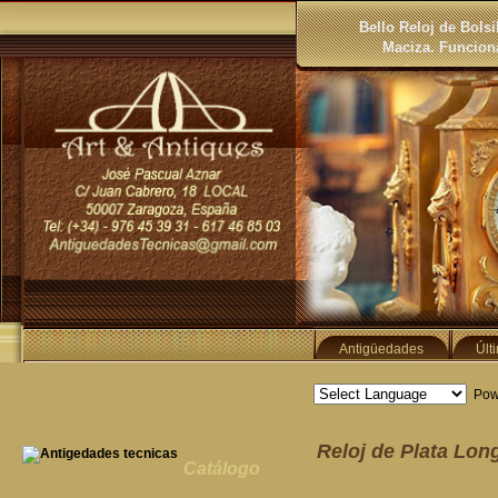
Bello Reloj de Bolsi
Maciza. Funcion
Antigüedades
Últ
Pow
Reloj de Plata Lon
Catálogo