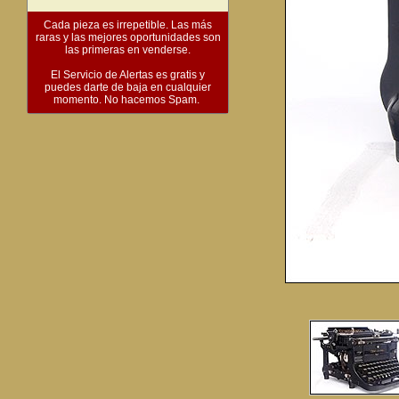
Cada pieza es irrepetible. Las más
raras y las mejores oportunidades son
las primeras en venderse.
El Servicio de Alertas es gratis y
puedes darte de baja en cualquier
momento. No hacemos Spam.