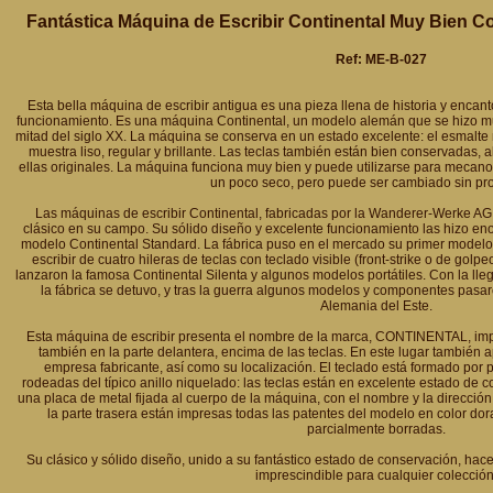
Fantástica Máquina de Escribir Continental Muy Bien C
Ref: ME-B-027
Esta bella máquina de escribir antigua es una pieza llena de historia y encan
funcionamiento. Es una máquina Continental, un modelo alemán que se hizo m
mitad del siglo XX. La máquina se conserva en un estado excelente: el esmalte 
muestra liso, regular y brillante. Las teclas también están bien conservadas, al
ellas originales. La máquina funciona muy bien y puede utilizarse para mecanogr
un poco seco, pero puede ser cambiado sin pr
Las máquinas de escribir Continental, fabricadas por la Wanderer-Werke AG
clásico en su campo. Su sólido diseño y excelente funcionamiento las hizo e
modelo Continental Standard. La fábrica puso en el mercado su primer modelo
escribir de cuatro hileras de teclas con teclado visible (front-strike o de golpe
lanzaron la famosa Continental Silenta y algunos modelos portátiles. Con la lle
la fábrica se detuvo, y tras la guerra algunos modelos y componentes pasa
Alemania del Este.
Esta máquina de escribir presenta el nombre de la marca, CONTINENTAL, impr
también en la parte delantera, encima de las teclas. En este lugar también a
empresa fabricante, así como su localización. El teclado está formado por
rodeadas del típico anillo niquelado: las teclas están en excelente estado de 
una placa de metal fijada al cuerpo de la máquina, con el nombre y la dirección 
la parte trasera están impresas todas las patentes del modelo en color do
parcialmente borradas.
Su clásico y sólido diseño, unido a su fantástico estado de conservación, hac
imprescindible para cualquier colección