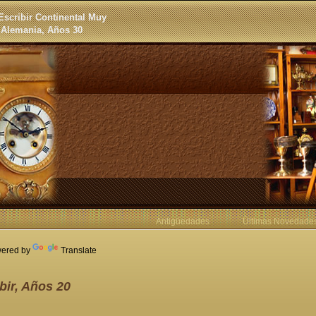
Escribir Continental Muy
 Alemania, Años 30
Antigüedades
Últimas Novedade
ered by
Translate
bir, Años 20