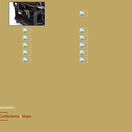
eservados.
Contáctenos
|
Mapa