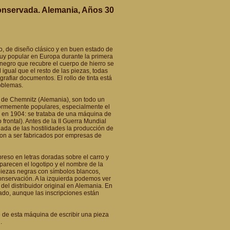
onservada. Alemania, Años 30
to, de diseño clásico y en buen estado de
uy popular en Europa durante la primera
negro que recubre el cuerpo de hierro se
 igual que el resto de las piezas, todas
afiar documentos. El rollo de tinta está
oblemas.
 de Chemnitz (Alemania), son todo un
normemente populares, especialmente el
 en 1904: se trataba de una máquina de
o frontal). Antes de la II Guerra Mundial
gada de las hostilidades la producción de
ron a ser fabricados por empresas de
eso en letras doradas sobre el carro y
parecen el logotipo y el nombre de la
 piezas negras con símbolos blancos,
conservación. A la izquierda podemos ver
del distribuidor original en Alemania. En
rado, aunque las inscripciones están
e de esta máquina de escribir una pieza
.