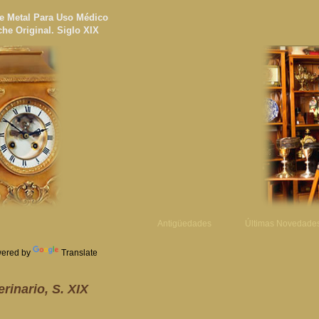
de Metal Para Uso Médico
che Original. Siglo XIX
Antigüedades
Últimas Novedade
ered by
Translate
rinario, S. XIX