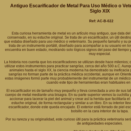
Antiguo Escarificador de Metal Para Uso Médico o Vete
Siglo XIX
Ref: AC-B-022
Esta curiosa herramienta de metal es un artículo muy antiguo, que data del 
conservado, en su estuche original. Se trata de un escarificador, un útil destin
que estaba diseñado para uso médico o veterinario. Su pequeño tamaño y su p
trata de un instrumento portátil, diseñado para acompañar a su usuario en lo
encuentra en buen estado, mostrando solo lógicos signos del paso del tiempo y 
muy especial.
La historia nos cuenta que los escarificadores se utilizan desde hace milenios
utilizar estos instrumentos para practicar sangrías, cerca del año 500 a.C. Aun
animales hasta el siglo XX, la ciencia moderna ha demostrado su ineficacia 
sangrías no forman parte de la práctica médica occidental, aunque en Oriente
estas imágenes formó parte muy probablemente del instrumental de un médico 
cuando este tipo de herramientas eran habituales en 
El escarificador es de tamaño muy pequeño y lleva conectada a uno de sus lat
cuerpo de metal mediante una bisagra. En su parte superior vemos la cuchilla y 
accionar para lacerar la piel del animal y crear así la herida que facilitaría e
estuche original, de forma rectangular y similar a un libro. En su interior l
escarificador, donde este queda encajado. El exterior está forrado de piel e
bolsillo en la cara interior de la tapa.
Por su rareza y su originalidad, este curioso útil para la práctica veterinaria s
de antigüedades especiales.