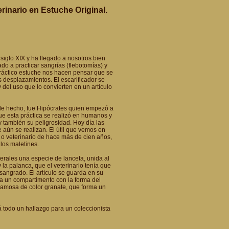
rinario en Estuche Original.
siglo XIX y ha llegado a nosotros bien
ado a practicar sangrías (flebotomías) y
ráctico estuche nos hacen pensar que se
s desplazamientos. El escarificador se
del uso que lo convierten en un artículo
; de hecho, fue Hipócrates quien empezó a
que esta práctica se realizó en humanos y
y también su peligrosidad. Hoy día las
 aún se realizan. El útil que vemos en
o veterinario de hace más de cien años,
los maletines.
erales una especie de lanceta, unida al
la palanca, que el veterinario tenía que
l sangrado. El artículo se guarda en su
leva un compartimento con la forma del
scamosa de color granate, que forma un
erá todo un hallazgo para un coleccionista