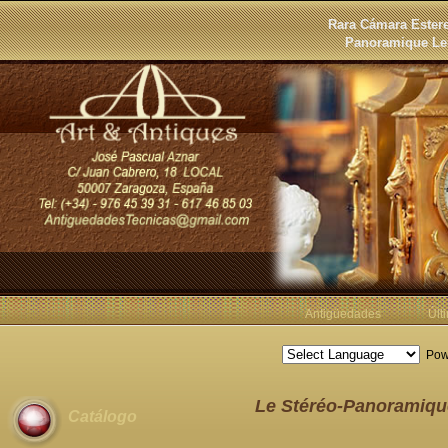
Rara Cámara Estere
Panoramique Ler
Antigüedades
Últ
Pow
Le Stéréo-Panoramiqu
Catálogo