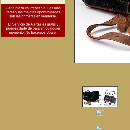
Cada pieza es irrepetible. Las más
raras y las mejores oportunidades
son las primeras en venderse.
El Servicio de Alertas es gratis y
puedes darte de baja en cualquier
momento. No hacemos Spam.