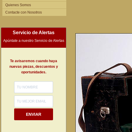
Quienes Somos
Contacte con Nosotros
Servicio de Alertas
Apúntate a nuestro Servicio de Alertas
Te avisaremos cuando haya
nuevas piezas, descuentos y
oportunidades.
ENVIAR