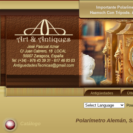
Importante Polarím
Haensch Con Trípode. A
Antigüedades
Últ
Pow
Polarímetro Alemán, S
Catálogo