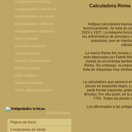
Antigüedades Chinas
Calculadora Rema M
Antigüedades Chinas
Antigüedades científicas
Antigüedades científicas
Antigüedades de oficina
Máquinas de escribir antiguas
Antigüedades militares
Antigua calculadora manual
funcionamiento. Se trata de u
Calculadoras antiguas
Espadas antiguas
Antigüedades religiosas
1924 y 1927. La máquina funcio
los aritmómetros de principios 
Teléfonos y Telégrafos antiguos
Medallas y condecoraciones
Antigüedades religiosas
Arte y pintura
populares, que se mantuv
calcul
Cascos militares
Pintura antigua
Cámaras antiguas
La marca Rema fue creada y
Otros artículos militares
Pintura contemporánea
Cámaras antiguas
Joyas antiguas
eran fabricadas por Fabrik Re
Grabados antiguos y mapas
Joyas antiguas
Libros y documentos
ciudad se encontraba también
Rema. Sin embargo, la empre
Libros antiguos
Música antigua
trata de máquinas muy simila
Fotografia antigua
Gramófonos antiguos
Plata antigua
La calculadora que aparece en 
Publicaciones antiguas
Cajas de música antiguas
Plata antigua
Relojes antiguos
piezas en baquelita negra. L
Radios antiguas
Relojes sobremesa antiguos
Otros objetos antiguos
parte frontal izquierda, gra
Breslau. Por otra parte, en la
Discos y Accesorios
Relojes de pared antiguos
Otros objetos antiguos
7762. Todas las piezas 
Relojes de pie antiguos
Los aficionados a las antig
Relojes de bolsillo antiguos
Secciones
Relojes de pulsera antiguos
Página de Inicio
Condiciones de Venta