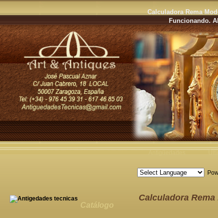
Calculadora Rema Model
Funcionando. A
Antigüedades
Últ
Pow
Calculadora Rema I
Catálogo