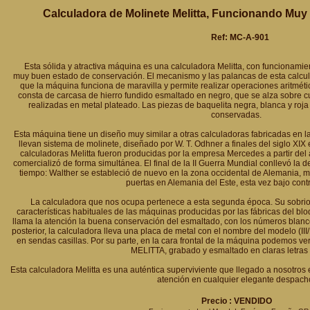
Calculadora de Molinete Melitta, Funcionando Muy
Ref: MC-A-901
Esta sólida y atractiva máquina es una calculadora Melitta, con funcionami
muy buen estado de conservación. El mecanismo y las palancas de esta calcul
que la máquina funciona de maravilla y permite realizar operaciones aritméti
consta de carcasa de hierro fundido esmaltado en negro, que se alza sobre c
realizadas en metal plateado. Las piezas de baquelita negra, blanca y roja
conservadas.
Esta máquina tiene un diseño muy similar a otras calculadoras fabricadas en la
llevan sistema de molinete, diseñado por W. T. Odhner a finales del siglo XIX
calculadoras Melitta fueron producidas por la empresa Mercedes a partir del 
comercializó de forma simultánea. El final de la II Guerra Mundial conllevó la d
tiempo: Walther se estableció de nuevo en la zona occidental de Alemania, m
puertas en Alemania del Este, esta vez bajo contro
La calculadora que nos ocupa pertenece a esta segunda época. Su sobri
características habituales de las máquinas producidas por las fábricas del blo
llama la atención la buena conservación del esmaltado, con los números blancos 
posterior, la calculadora lleva una placa de metal con el nombre del modelo (I
en sendas casillas. Por su parte, en la cara frontal de la máquina podemos ver
MELITTA, grabado y esmaltado en claras letras
Esta calculadora Melitta es una auténtica superviviente que llegado a nosotros
atención en cualquier elegante despach
Precio : VENDIDO