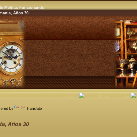
te Melitta, Funcionando
mania, Años 30
Antigüedades
Últimas Novedades
ered by
Translate
ta, Años 30