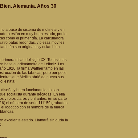
 Bien. Alemania, Años 30
ento a base de sistema de molinete y en
adora están en muy buen estado, por lo
cas como el primer día. La calculadora
uatro patas redondas, y piezas móviles
 también son originales y están bien
 primera mitad del siglo XX. Todas ellas
 en base al aritmómetro de Leibniz. Las
año 1926; la firma Walther también las
estrucción de las fábricas, pero por poco
ientras que Melitta abrió de nuevo sus
l estatal.
o diseño y buen funcionamiento son
que socialista durante décadas. En ella
y rojos claros y brillantes. En su parte
II/16) el número de serie 111159 grabados
 el logotipo con el nombre de la marca,
 blancas.
 en excelente estado. Llamará sin duda la
o.