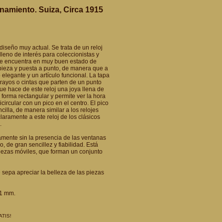
onamiento. Suiza, Circa 1915
diseño muy actual. Se trata de un reloj
lleno de interés para coleccionistas y
y se encuentra en muy buen estado de
ieza y puesta a punto, de manera que a
elegante y un artículo funcional. La tapa
rayos o cintas que parten de un punto
ue hace de este reloj una joya llena de
 forma rectangular y permite ver la hora
ircular con un pico en el centro. El pico
illa, de manera similar a los relojes
aramente a este reloj de los clásicos
.
camente sin la presencia de las ventanas
 de gran sencillez y fiabilidad. Está
iezas móviles, que forman un conjunto
e sepa apreciar la belleza de las piezas
61 mm.
ATIS!