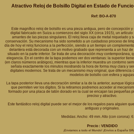
Atractivo Reloj de Bolsillo Digital en Estado de Funci
Ref: BO-A-870
Este magnífico reloj de bolsillo es una pieza antigua, pero de concepción y 
digital fabricado en Suiza a comienzos del siglo XX (circa 1915), un artículo 
amantes de las piezas singulares. El reloj lleva caja de metal niquelado 
conservación. Su mecanismo ha sido sometido a un cuidadoso proceso de limp
día de hoy el reloj funciona a la perfección, siendo a un tiempo un complemento 
delantera está decorada con un motivo grabado que representa a un haz de 
situado en la parte inferior. Se trata de una decoración muy contemporánea, q
elegancia. En el centro de la tapa podemos ver dos ventanas: la superior tiene
(en claros números arábigos), mientras que la inferior muestra un contorno semic
señala exactamente los minutos mostrando la hora de forma muy clara y senc
digitales modernos. Se trata de un mecanismo muy original, que diferencia cl
modelos de bolsillo con esfera y agujas
La tapa posterior lleva una decoración similar a la de la anterior, aunque lógi
que permiten ver los dígitos. Si la retiramos podremos acceder al mecanismo,
formado por una placa de latón dorado en la cual se encajan las pequeñas p
preciso y atractivo.
Este fantástico reloj digital puede ser el mejor de los regalos para alguien qu
antiguas y originales.
Medidas: Ancho: 49 mm. Alto (con corona): 
Precio : VENDIDO
¡Enviamos a todo el Mundo! ¡Envíos a España GR