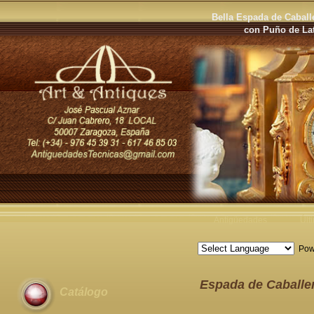
Bella Espada de Caball
con Puño de Lat
Antigüedades
Últ
Pow
Espada de Caballer
Catálogo