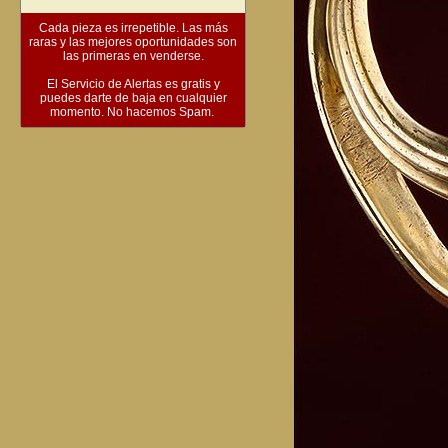
Cada pieza es irrepetible. Las más
raras y las mejores oportunidades son
las primeras en venderse.
El Servicio de Alertas es gratis y
puedes darte de baja en cualquier
momento. No hacemos Spam.