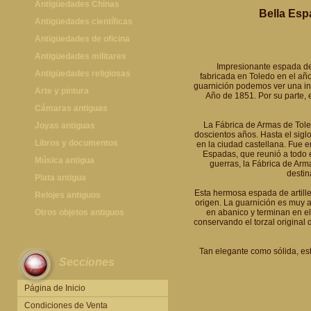
Antigüedades Chinas
Bella Esp
Antigüedades Chinas
Antigüedades científicas
Antigüedades científicas
Antigüedades de oficina
Máquinas de escribir antiguas
Antigüedades militares
Impresionante espada de 
Calculadoras antiguas
Espadas antiguas
Antigüedades religiosas
fabricada en Toledo en el añ
guarnición podemos ver una insc
Teléfonos y Telégrafos antiguos
Medallas y condecoraciones
Antigüedades religiosas
Arte y pintura
Año de 1851. Por su parte, e
Cascos militares
Pintura antigua
Cámaras antiguas
La Fábrica de Armas de Tole
Otros artículos militares
Pintura contemporánea
Cámaras antiguas
Joyas antiguas
doscientos años. Hasta el siglo
Grabados antiguos y mapas
Joyas antiguas
Libros y documentos
en la ciudad castellana. Fue 
Espadas, que reunió a todo e
Libros antiguos
Música antigua
guerras, la Fábrica de Arm
destin
Fotografia antigua
Gramófonos antiguos
Plata antigua
Esta hermosa espada de artiller
Publicaciones antiguas
Cajas de música antiguas
Plata antigua
Relojes antiguos
origen. La guarnición es muy 
Radios antiguas
Relojes sobremesa antiguos
Otros objetos antiguos
en abanico y terminan en el
conservando el torzal original
Discos y Accesorios
Relojes de pared antiguos
Otros objetos antiguos
Relojes de pie antiguos
Tan elegante como sólida, es
Secciones
Relojes de bolsillo antiguos
Relojes de pulsera antiguos
Página de Inicio
Condiciones de Venta