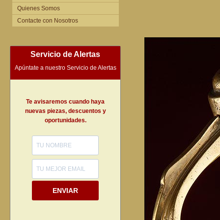
Quienes Somos
Contacte con Nosotros
Servicio de Alertas
Apúntate a nuestro Servicio de Alertas
Te avisaremos cuando haya
nuevas piezas, descuentos y
oportunidades.
ENVIAR