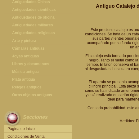
Antigüedades Chinas
Antiguo Catalejo d
Antigüedades Chinas
Antigüedades científicas
Antigüedades científicas
Antigüedades de oficina
Máquinas de escribir antiguas
Antigüedades militares
Este precioso catalejo es un
Calculadoras antiguas
Espadas antiguas
Antigüedades religiosas
condiciones. Se trata de un cata
sus partes y lentes originale
Teléfonos y Telégrafos antiguos
Medallas y condecoraciones
Antigüedades religiosas
Arte y pintura
acompañado por su funda rígida
un ar
Cascos militares
Pintura antigua
Cámaras antiguas
El catalejo está formado por ci
Otros artículos militares
Pintura contemporánea
Cámaras antiguas
Joyas antiguas
negro. Tanto el metal como la
Grabados antiguos y mapas
Joyas antiguas
Libros y documentos
tiempo. El latón conserva el bar
ni desgastadas. Los cuatro cuer
Libros antiguos
Música antigua
Fotografia antigua
Gramófonos antiguos
Plata antigua
El aparato se presenta acompa
cilindro principal. Esta pieza 
Publicaciones antiguas
Cajas de música antiguas
Plata antigua
Relojes antiguos
como se ha indicado anteriomente
Radios antiguas
Relojes sobremesa antiguos
Otros objetos antiguos
y está realizada en cartón rígi
ideal para mantene
Discos y Accesorios
Relojes de pared antiguos
Otros objetos antiguos
Con toda probabilidad, este at
Relojes de pie antiguos
Secciones
Relojes de bolsillo antiguos
Medidas: Pl
Relojes de pulsera antiguos
Página de Inicio
Condiciones de Venta