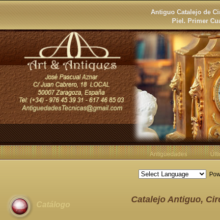
Antiguo Catalejo de C
Piel. Primer Cu
Antigüedades
Últ
Pow
Catalejo Antiguo, Ci
Catálogo