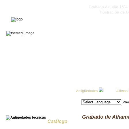
Grabado del año 1564
Ilustración de 
Antigüedades
Últimas
Pow
Grabado de Alhama
Catálogo