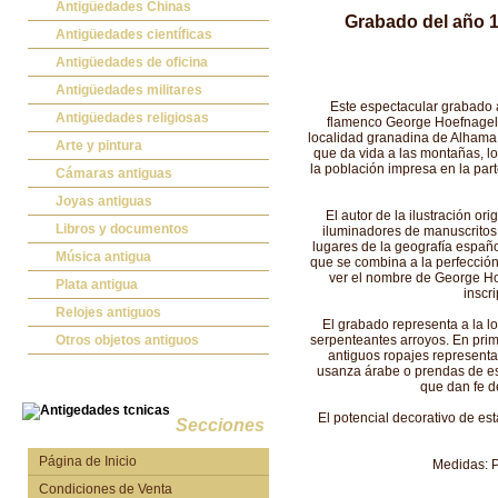
Antigüedades Chinas
Grabado del año 1
Antigüedades Chinas
Antigüedades científicas
Antigüedades científicas
Antigüedades de oficina
Máquinas de escribir antiguas
Antigüedades militares
Este espectacular grabado a
Calculadoras antiguas
Espadas antiguas
Antigüedades religiosas
flamenco George Hoefnagel (
localidad granadina de Alhama t
Teléfonos y Telégrafos antiguos
Medallas y condecoraciones
Antigüedades religiosas
Arte y pintura
que da vida a las montañas, lo
la población impresa en la par
Cascos militares
Pintura antigua
Cámaras antiguas
Otros artículos militares
Pintura contemporánea
Cámaras antiguas
Joyas antiguas
El autor de la ilustración o
Grabados antiguos y mapas
Joyas antiguas
Libros y documentos
iluminadores de manuscritos 
lugares de la geografía español
Libros antiguos
Música antigua
que se combina a la perfección
ver el nombre de George Hoe
Fotografia antigua
Gramófonos antiguos
Plata antigua
inscr
Publicaciones antiguas
Cajas de música antiguas
Plata antigua
Relojes antiguos
El grabado representa a la l
Radios antiguas
Relojes sobremesa antiguos
Otros objetos antiguos
serpenteantes arroyos. En prim
antiguos ropajes representa
Discos y Accesorios
Relojes de pared antiguos
Otros objetos antiguos
usanza árabe o prendas de est
que dan fe de
Relojes de pie antiguos
El potencial decorativo de es
Relojes de bolsillo antiguos
Secciones
Relojes de pulsera antiguos
Página de Inicio
Medidas: P
Condiciones de Venta