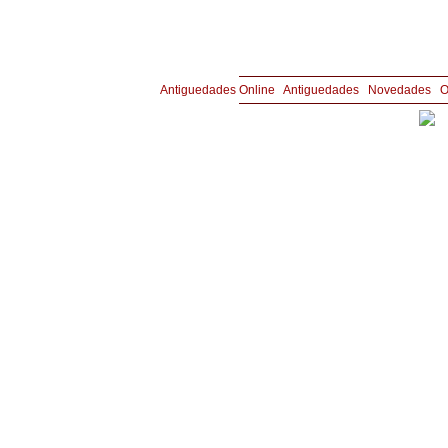
Copyright © Joyería y Antigüedades Aznar 
Antiguedades Online
|
Antiguedades
|
Novedades
|
O