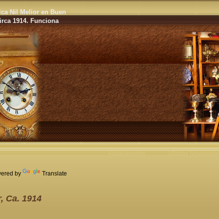
ca Nil Melior en Buen
irca 1914. Funciona
Antigüedades
Últimas Novedade
ered by
Translate
, Ca. 1914