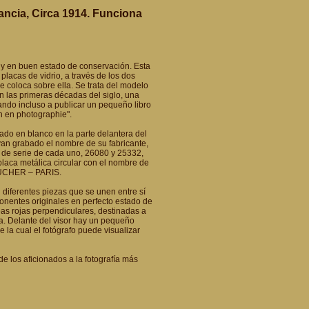
ancia, Circa 1914. Funciona
 y en buen estado de conservación. Esta
lacas de vidrio, a través de los dos
se coloca sobre ella. Se trata del modelo
n las primeras décadas del siglo, una
ando incluso a publicar un pequeño libro
on en photographie".
do en blanco en la parte delantera del
van grabado el nombre de su fabricante,
de serie de cada uno, 26080 y 25332,
laca metálica circular con el nombre de
OUCHER – PARIS.
n diferentes piezas que se unen entre sí
ponentes originales en perfecto estado de
neas rojas perpendiculares, destinadas a
ra. Delante del visor hay un pequeño
e la cual el fotógrafo puede visualizar
de los aficionados a la fotografía más