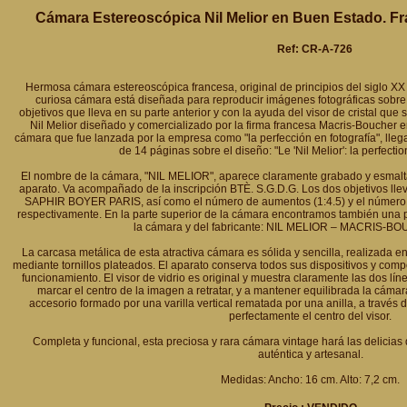
Cámara Estereoscópica Nil Melior en Buen Estado. Fr
Ref: CR-A-726
Hermosa cámara estereoscópica francesa, original de principios del siglo XX
curiosa cámara está diseñada para reproducir imágenes fotográficas sobre p
objetivos que lleva en su parte anterior y con la ayuda del visor de cristal que 
Nil Melior diseñado y comercializado por la firma francesa Macris-Boucher e
cámara que fue lanzada por la empresa como "la perfección en fotografía", lleg
de 14 páginas sobre el diseño: "Le 'Nil Melior': la perfecti
El nombre de la cámara, "NIL MELIOR", aparece claramente grabado y esmalta
aparato. Va acompañado de la inscripción BTÈ. S.G.D.G. Los dos objetivos lle
SAPHIR BOYER PARIS, así como el número de aumentos (1:4.5) y el número 
respectivamente. En la parte superior de la cámara encontramos también una p
la cámara y del fabricante: NIL MELIOR – MACRIS-B
La carcasa metálica de esta atractiva cámara es sólida y sencilla, realizada e
mediante tornillos plateados. El aparato conserva todos sus dispositivos y com
funcionamiento. El visor de vidrio es original y muestra claramente las dos lí
marcar el centro de la imagen a retratar, y a mantener equilibrada la cáma
accesorio formado por una varilla vertical rematada por una anilla, a través d
perfectamente el centro del visor.
Completa y funcional, esta preciosa y rara cámara vintage hará las delicias 
auténtica y artesanal.
Medidas: Ancho: 16 cm. Alto: 7,2 cm.