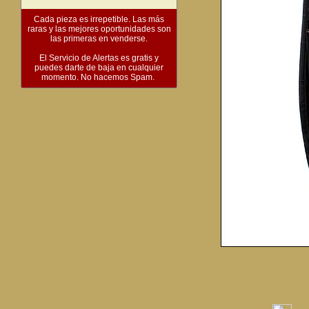
Cada pieza es irrepetible. Las más
raras y las mejores oportunidades son
las primeras en venderse.
El Servicio de Alertas es gratis y
puedes darte de baja en cualquier
momento. No hacemos Spam.