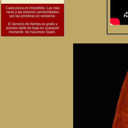
Cada pieza es irrepetible. Las más
raras y las mejores oportunidades
son las primeras en venderse.
El Servicio de Alertas es gratis y
puedes darte de baja en cualquier
momento. No hacemos Spam.