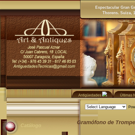
Espectacular Gran G
Thorens. Suiza, 
Antigüedades
Últimas
Pow
Gramófono de Trompet
Catálogo