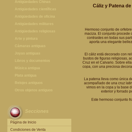
Antigüedades Chinas
Cáliz y Patena de
Antigüedades Chinas
Antigüedades científicas
Antigüedades científicas
Antigüedades de oficina
Máquinas de escribir antiguas
Antigüedades militares
Hermoso conjunto de orfebrer
Calculadoras antiguas
Espadas antiguas
Antigüedades religiosas
maciza. El conjunto procede d
contrastes en todas sus part
Teléfonos y Telégrafos antiguos
Medallas y condecoraciones
Antigüedades religiosas
Arte y pintura
aporta una elegante bellez
Cascos militares
Pintura antigua
Cámaras antiguas
Otros artículos militares
Pintura contemporánea
Cámaras antiguas
Joyas antiguas
El cáliz está decorado con r
bustos de figuras religiosas, a
Grabados antiguos y mapas
Joyas antiguas
Libros y documentos
Cruz en el Calvario. Sobre ell
copa, con una preciosa decorac
Libros antiguos
Música antigua
Fotografia antigua
Gramófonos antiguos
Plata antigua
La patena lleva como única de
Publicaciones antiguas
Cajas de música antiguas
Plata antigua
Relojes antiguos
acompañado de una cruz latina
vimos en la copa y la base d
Radios antiguas
Relojes sobremesa antiguos
Otros objetos antiguos
exterior y forrado 
Discos y Accesorios
Relojes de pared antiguos
Otros objetos antiguos
Este hermoso conjunto fra
Relojes de pie antiguos
Secciones
Relojes de bolsillo antiguos
Relojes de pulsera antiguos
Página de Inicio
Condiciones de Venta