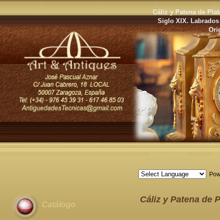
Cáliz y Patena de Plat
Siglo XIX. Labrados
Ori
Antigüedades
Últ
Pow
Cáliz y Patena de P
Catálogo