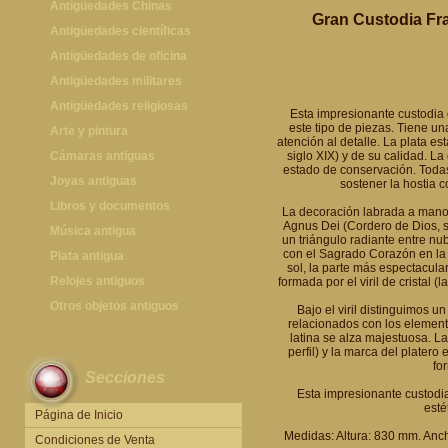
Antigüedades Chinas
Gran Custodia Fra
Antigüedades Chinas
Antigüedades científicas
Antigüedades científicas
Antigüedades de oficina
Máquinas de escribir antiguas
Antigüedades militares
Calculadoras antiguas
Espadas antiguas
Antigüedades religiosas
Esta impresionante custodia
este tipo de piezas. Tiene un
Teléfonos y Telégrafos antiguos
Medallas y condecoraciones
Antigüedades religiosas
Arte y pintura
atención al detalle. La plata es
Cascos militares
Pintura antigua
Cámaras antiguas
siglo XIX) y de su calidad. L
estado de conservación. Todas 
Otros artículos militares
Pintura contemporánea
Cámaras antiguas
Joyas antiguas
sostener la hostia c
Grabados antiguos y mapas
Joyas antiguas
Libros y documentos
La decoración labrada a mano 
Agnus Dei (Cordero de Dios, sí
Libros antiguos
Música antigua
un triángulo radiante entre nu
con el Sagrado Corazón en la p
Fotografia antigua
Gramófonos antiguos
Plata antigua
sol, la parte más espectacula
Publicaciones antiguas
Cajas de música antiguas
Plata antigua
Relojes antiguos
formada por el viril de cristal 
Radios antiguas
Relojes sobremesa antiguos
Otros objetos antiguos
Bajo el viril distinguimos 
relacionados con los elemento
Discos y Accesorios
Relojes de pared antiguos
Otros objetos antiguos
latina se alza majestuosa. L
perfil) y la marca del platero
Relojes de pie antiguos
for
Secciones
Relojes de bolsillo antiguos
Esta impresionante custodi
Relojes de pulsera antiguos
esté
Página de Inicio
Medidas: Altura: 830 mm. Anc
Condiciones de Venta