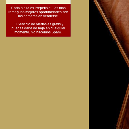
Cada pieza es irrepetible. Las más
raras y las mejores oportunidades son
las primeras en venderse.
El Servicio de Alertas es gratis y
puedes darte de baja en cualquier
momento. No hacemos Spam.