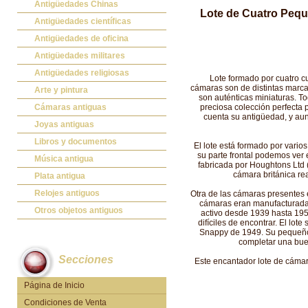
Antigüedades Chinas
Lote de Cuatro Pequ
Antigüedades Chinas
Antigüedades científicas
Antigüedades científicas
Antigüedades de oficina
Máquinas de escribir antiguas
Antigüedades militares
Calculadoras antiguas
Espadas antiguas
Antigüedades religiosas
Lote formado por cuatro cu
cámaras son de distintas marca
Teléfonos y Telégrafos antiguos
Medallas y condecoraciones
Antigüedades religiosas
Arte y pintura
son auténticas miniaturas. T
Cascos militares
Pintura antigua
Cámaras antiguas
preciosa colección perfecta 
cuenta su antigüedad, y au
Otros artículos militares
Pintura contemporánea
Cámaras antiguas
Joyas antiguas
Grabados antiguos y mapas
Joyas antiguas
Libros y documentos
El lote está formado por vario
su parte frontal podemos ver 
Libros antiguos
Música antigua
fabricada por Houghtons Ltd 
cámara británica rea
Fotografia antigua
Gramófonos antiguos
Plata antigua
Publicaciones antiguas
Cajas de música antiguas
Plata antigua
Relojes antiguos
Otra de las cámaras presentes 
cámaras eran manufacturadas
Radios antiguas
Relojes sobremesa antiguos
Otros objetos antiguos
activo desde 1939 hasta 1955
difíciles de encontrar. El l
Discos y Accesorios
Relojes de pared antiguos
Otros objetos antiguos
Snappy de 1949. Su pequeño 
completar una bue
Relojes de pie antiguos
Secciones
Este encantador lote de cámar
Relojes de bolsillo antiguos
Relojes de pulsera antiguos
Página de Inicio
Condiciones de Venta