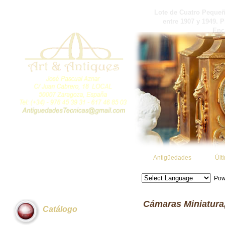
Lote de Cuatro Peque
entre 1907 y 1949. 
Enc
Antigüedades
Últ
Pow
Cámaras Miniatura
Catálogo