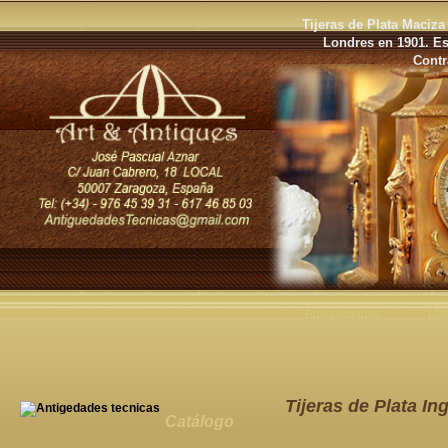
Tijeras de Plata Maciz
Londres en 1901. Es
Contr
Antigüedades
Últ
Tijeras de Plata In
Catálogo