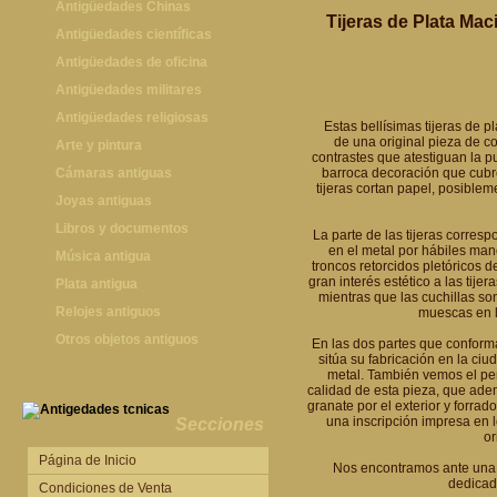
Antigüedades Chinas
Tijeras de Plata Ma
Antigüedades Chinas
Antigüedades científicas
Antigüedades científicas
Antigüedades de oficina
Máquinas de escribir antiguas
Antigüedades militares
Calculadoras antiguas
Espadas antiguas
Antigüedades religiosas
Estas bellísimas tijeras de p
de una original pieza de co
Teléfonos y Telégrafos antiguos
Medallas y condecoraciones
Antigüedades religiosas
Arte y pintura
contrastes que atestiguan la pu
Cascos militares
Pintura antigua
Cámaras antiguas
barroca decoración que cubre 
tijeras cortan papel, posibl
Otros artículos militares
Pintura contemporánea
Cámaras antiguas
Joyas antiguas
Grabados antiguos y mapas
Joyas antiguas
Libros y documentos
La parte de las tijeras corre
en el metal por hábiles mano
Libros antiguos
Música antigua
troncos retorcidos pletóricos 
gran interés estético a las tije
Fotografia antigua
Gramófonos antiguos
Plata antigua
mientras que las cuchillas so
Publicaciones antiguas
Cajas de música antiguas
Plata antigua
Relojes antiguos
muescas en l
Radios antiguas
Relojes sobremesa antiguos
Otros objetos antiguos
En las dos partes que conform
sitúa su fabricación en la ci
Discos y Accesorios
Relojes de pared antiguos
Otros objetos antiguos
metal. También vemos el perf
calidad de esta pieza, que ade
Relojes de pie antiguos
granate por el exterior y forrad
una inscripción impresa en 
Relojes de bolsillo antiguos
Secciones
o
Relojes de pulsera antiguos
Página de Inicio
Nos encontramos ante una f
dedicada
Condiciones de Venta