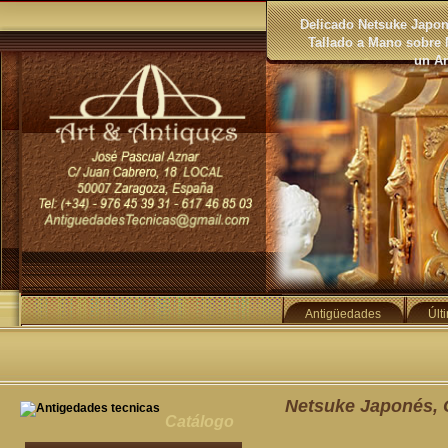
Delicado Netsuke Japon
Tallado a Mano sobre 
un A
Antigüedades
Últ
Netsuke Japonés, 
Catálogo