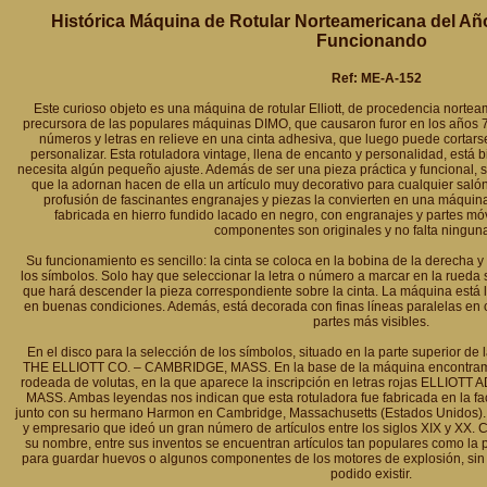
Histórica Máquina de Rotular Norteamericana del Añ
Funcionando
Ref: ME-A-152
Este curioso objeto es una máquina de rotular Elliott, de procedencia norte
precursora de las populares máquinas DIMO, que causaron furor en los años
números y letras en relieve en una cinta adhesiva, que luego puede cortarse 
personalizar. Esta rotuladora vintage, llena de encanto y personalidad, est
necesita algún pequeño ajuste. Además de ser una pieza práctica y funcional, s
que la adornan hacen de ella un artículo muy decorativo para cualquier sal
profusión de fascinantes engranajes y piezas la convierten en una máquina 
fabricada en hierro fundido lacado en negro, con engranajes y partes mó
componentes son originales y no falta ninguna
Su funcionamiento es sencillo: la cinta se coloca en la bobina de la derecha 
los símbolos. Solo hay que seleccionar la letra o número a marcar en la rueda s
que hará descender la pieza correspondiente sobre la cinta. La máquina está
en buenas condiciones. Además, está decorada con finas líneas paralelas en 
partes más visibles.
En el disco para la selección de los símbolos, situado en la parte superior de 
THE ELLIOTT CO. – CAMBRIDGE, MASS. En la base de la máquina encontramo
rodeada de volutas, en la que aparece la inscripción en letras rojas EL
MASS. Ambas leyendas nos indican que esta rotuladora fue fabricada en la fact
junto con su hermano Harmon en Cambridge, Massachusetts (Estados Unidos). Ste
y empresario que ideó un gran número de artículos entre los siglos XIX y XX. 
su nombre, entre sus inventos se encuentran artículos tan populares como la pr
para guardar huevos o algunos componentes de los motores de explosión, sin 
podido existir.