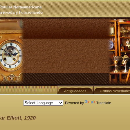
Rotular Norteamericana
nservada y Funcionando
Antigüedades
Últimas Novedade
Powered by
Translate
r Elliott, 1920