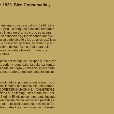
o 1920. Bien Conservada y
americana y que data del año 1920. Es la
 70 y 80. La máquina funciona marcando
y fijarse en el artículo que se quiera
á bien conservada y funcionando aunque
u cuidado diseño y los detalles estéticos
ón o despacho. Además, su tamaño y su
llena de interés. La rotuladora está
viles de metal plateado. Todos sus
 pieza.
y pasa por debajo de los tipos que marcan
uperior y luego bajar la palanca frontal,
 lacada en negro y conserva su acabado
color dorado y azul que embellecen sus
la rotuladora, podemos leer la inscripción
s también una bonita etiqueta dorada
LIOTT ADDRESSING MACHINE – CAMBRIDGE,
oría que Sterling Elliott fundó en 1909
rling Elliott fue un importante inventor
Con más de ciento veinticinco patentes a
imera bicicleta para mujeres, el cartón
los cuales los automóviles no hubiesen