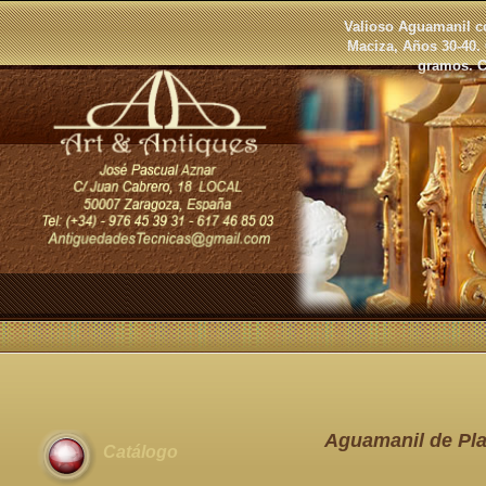
Valioso Aguamanil c
Maciza, Años 30-40.
gramos. C
Aguamanil de Pla
Catálogo