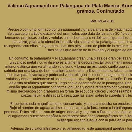
Valioso Aguamanil con Palangana de Plata Maciza, Años
gramos. Contrastado
Ref: PL-A-131
Precioso conjunto formado por un aguamanil y una palangana de plata maciz
Se trata de un artículo español del gran valor, que data de los años 30-40 del
formando preciosas ondas y volutas en los bordes y con delicados grabados en 
llamativo, y llama la atención la estilizada silueta de la palangana que se
recogiendo con ellos el aguamanil. Las dos piezas son de plata de la mejor cal
dos sellos que dan fe de la calidad y el origen de am
En conjunto, la palangana y el aguamanil crean una pieza de gran belleza 
un valioso metal y cuyo diseño es altamente decorativo. En aguamanil mues
inferior esférica que va afinando su diseño y forma un estilizado cuello que se 
cubierta por una tapa de hermosa forma ondulada, y lleva una pieza labrada s
que sirve para levantarla y poder así verter el agua. La boca del aguamanil e
volutas y ondas, uniéndose al asa del objeto, que sigue el mismo diseño. El c
de estilo heráldico que hacen juego con la decoración de la palangana. Por 
diseño que el aguamanil: con forma lobulada y borde rematado con volutas y 
misma decoración con grabados en forma de escudos, cruces y leones rampant
piezas llevan estilizadas bases, que las alzan sobre la superficie y le
El conjunto está magníficamente conservado, y la plata muestra su precioso b
Bajo el nombre de aguamanil se conoce tanto a la jarra como a la palangan
personal. Estos artículos son de origen oriental y llegaron a Europa en la époc
el aguamanil suele acompañar a las representaciones iconográficas de la T
mujer que escancia agua con la jarra en la pa
Además de su valor intrínseco y su antigüedad, este aguamanil aportará lujo