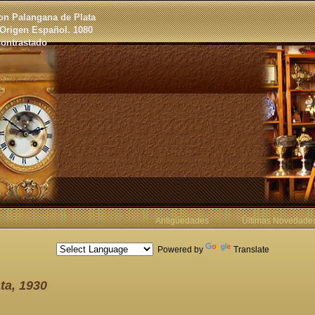
on Palangana de Plata
 Origen Español. 1080
ontrastado
Antigüedades
Últimas Novedade
Powered by
Translate
ta, 1930