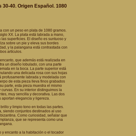
 30-40. Origen Español. 1080
a con un peso en plata de 1080 gramos.
 siglo XX. La plata está labrada a mano,
las superficies. El diseño es suntuoso y
 alza sobre un pie y eleva sus bordes
idad, y la palangana está contrastada con
bos artículos.
y encanto, que además está realizada en
tra un diseño lobulado, con una parte
remata en la boca. La parte superior está
imulando una delicada rosa con sus hojas
stá profusamente labrada y modelada con
uerpo de esta pieza lleva finos grabados
su parte, esta pieza muestra el mismo
curvas. En su interior distinguimos la
es, muy sencilla y decorativa. Las dos
s aportan elegancia y ligereza.
rillo y limpio tono en todas las partes.
a, siendo conjuntos destinados al uso
a bizantina. Como curiosidad, señalar que
emplanza, que se representa como una
langana.
 y encanto a la habitación o el tocador