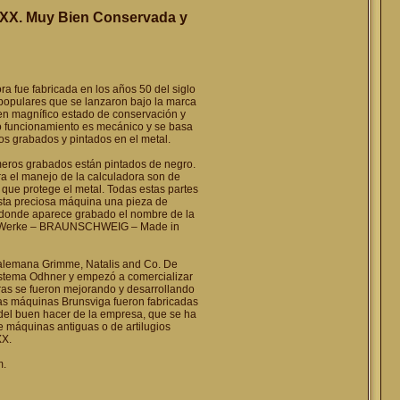
 XX. Muy Bien Conservada y
 fue fabricada en los años 50 del siglo
populares que se lanzaron bajo la marca
 en magnífico estado de conservación y
yo funcionamiento es mecánico y se basa
s grabados y pintados en el metal.
meros grabados están pintados de negro.
a el manejo de la calculadora son de
 que protege el metal. Todas estas partes
esta preciosa máquina una pieza de
al donde aparece grabado el nombre de la
ga Werke – BRAUNSCHWEIG – Made in
a alemana Grimme, Natalis and Co. De
istema Odhner y empezó a comercializar
oras se fueron mejorando y desarrollando
Las máquinas Brunsviga fueron fabricadas
 del buen hacer de la empresa, que se ha
e máquinas antiguas o de artilugios
XX.
m.