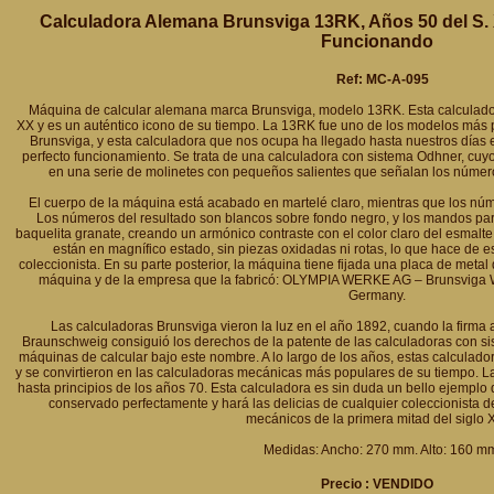
Calculadora Alemana Brunsviga 13RK, Años 50 del S.
Funcionando
Ref: MC-A-095
Máquina de calcular alemana marca Brunsviga, modelo 13RK. Esta calculadora
XX y es un auténtico icono de su tiempo. La 13RK fue uno de los modelos más 
Brunsviga, y esta calculadora que nos ocupa ha llegado hasta nuestros días
perfecto funcionamiento. Se trata de una calculadora con sistema Odhner, cu
en una serie de molinetes con pequeños salientes que señalan los número
El cuerpo de la máquina está acabado en martelé claro, mientras que los nú
Los números del resultado son blancos sobre fondo negro, y los mandos par
baquelita granate, creando un armónico contraste con el color claro del esmalte
están en magnífico estado, sin piezas oxidadas ni rotas, lo que hace de 
coleccionista. En su parte posterior, la máquina tiene fijada una placa de met
máquina y de la empresa que la fabricó: OLYMPIA WERKE AG – Brunsvi
Germany.
Las calculadoras Brunsviga vieron la luz en el año 1892, cuando la firm
Braunschweig consiguió los derechos de la patente de las calculadoras con s
máquinas de calcular bajo este nombre. A lo largo de los años, estas calculad
y se convirtieron en las calculadoras mecánicas más populares de su tiempo. 
hasta principios de los años 70. Esta calculadora es sin duda un bello ejemplo
conservado perfectamente y hará las delicias de cualquier coleccionista d
mecánicos de la primera mitad del siglo 
Medidas: Ancho: 270 mm. Alto: 160 m
Precio : VENDIDO