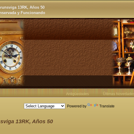
runsviga 13RK, Años 50
onservada y Funcionando
Antigüedades
Últimas Novedade
Powered by
Translate
nsviga 13RK, Años 50