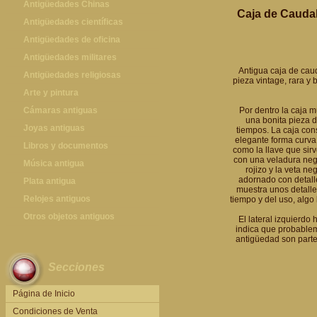
Antigüedades Chinas
Caja de Cauda
Antigüedades Chinas
Antigüedades científicas
Antigüedades científicas
Antigüedades de oficina
Máquinas de escribir antiguas
Antigüedades militares
Antigua caja de caud
Calculadoras antiguas
Espadas antiguas
Antigüedades religiosas
pieza vintage, rara y
Teléfonos y Telégrafos antiguos
Medallas y condecoraciones
Antigüedades religiosas
Arte y pintura
Cascos militares
Pintura antigua
Cámaras antiguas
Por dentro la caja m
una bonita pieza d
Otros artículos militares
Pintura contemporánea
Cámaras antiguas
Joyas antiguas
tiempos. La caja cons
elegante forma curva 
Grabados antiguos y mapas
Joyas antiguas
Libros y documentos
como la llave que sir
con una veladura negr
Libros antiguos
Música antigua
rojizo y la veta n
adornado con detalle
Fotografia antigua
Gramófonos antiguos
Plata antigua
muestra unos detalle
Publicaciones antiguas
Cajas de música antiguas
Plata antigua
Relojes antiguos
tiempo y del uso, algo
Radios antiguas
Relojes sobremesa antiguos
Otros objetos antiguos
El lateral izquierdo
indica que probablem
Discos y Accesorios
Relojes de pared antiguos
Otros objetos antiguos
antigüedad son parte
Relojes de pie antiguos
Secciones
Relojes de bolsillo antiguos
Relojes de pulsera antiguos
Página de Inicio
Condiciones de Venta