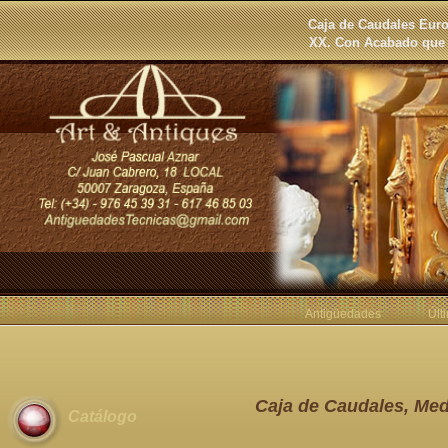
Caja de Caudales Eur
XX. Con Acabado que 
Antigüedades
Últ
Caja de Caudales, Med
Catálogo