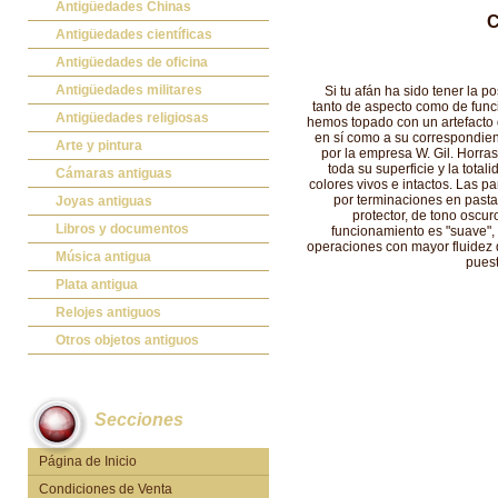
Antigüedades Chinas
C
Antigüedades Chinas
Antigüedades científicas
Antigüedades científicas
Antigüedades de oficina
Máquinas de escribir antiguas
Antigüedades militares
Si tu afán ha sido tener la 
tanto de aspecto como de func
Calculadoras antiguas
Espadas antiguas
Antigüedades religiosas
hemos topado con un artefacto d
en sí como a su correspondien
Teléfonos y Telégrafos antiguos
Medallas y condecoraciones
Antigüedades religiosas
Arte y pintura
por la empresa W. Gil. Horr
toda su superficie y la tota
Cascos militares
Pintura antigua
Cámaras antiguas
colores vivos e intactos. Las p
por terminaciones en pasta 
Otros artículos militares
Pintura contemporánea
Cámaras antiguas
Joyas antiguas
protector, de tono oscur
Grabados antiguos y mapas
Joyas antiguas
Libros y documentos
funcionamiento es "suave",
operaciones con mayor fluidez 
Libros antiguos
Música antigua
puest
Fotografia antigua
Gramófonos antiguos
Plata antigua
Publicaciones antiguas
Cajas de música antiguas
Plata antigua
Relojes antiguos
Radios antiguas
Relojes sobremesa antiguos
Otros objetos antiguos
Discos y Accesorios
Relojes de pared antiguos
Otros objetos antiguos
Relojes de pie antiguos
Secciones
Relojes de bolsillo antiguos
Relojes de pulsera antiguos
Página de Inicio
Condiciones de Venta