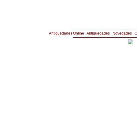
Copyright © Joyería y Antigüedades Aznar 
Antiguedades Online
|
Antiguedades
|
Novedades
|
O