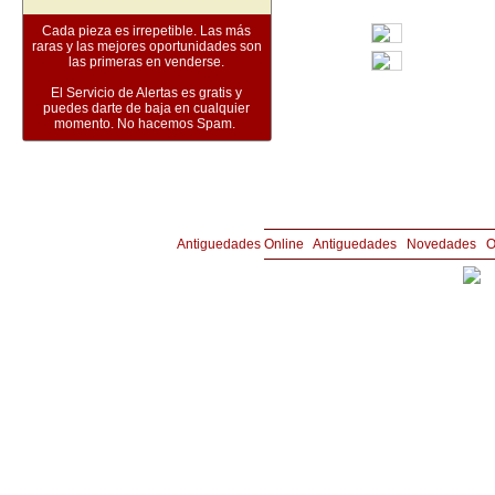
Cada pieza es irrepetible. Las más
raras y las mejores oportunidades son
las primeras en venderse.
El Servicio de Alertas es gratis y
puedes darte de baja en cualquier
momento. No hacemos Spam.
Copyright © Joyería y Antigüedades Aznar 
Antiguedades Online
|
Antiguedades
|
Novedades
|
O