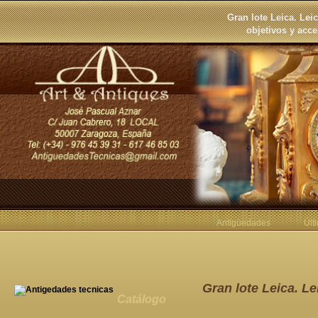
Gran lote Leica. Leic
objetivos y acce
Antigüedades
Últ
Gran lote Leica. Lei
Catálogo