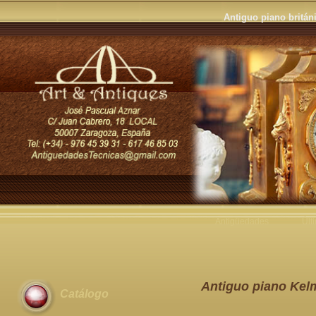
Antiguo piano britán
Antigüedades
Últ
Antiguo piano Kel
Catálogo