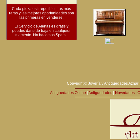
Cada pieza es irrepetible. Las más
raras y las mejores oportunidades son
las primeras en venderse.
El Servicio de Alertas es gratis y
puedes darte de baja en cualquier
momento. No hacemos Spam.
Copyright © Joyería y Antigüedades Aznar 
Antiguedades Online
|
Antiguedades
|
Novedades
|
O