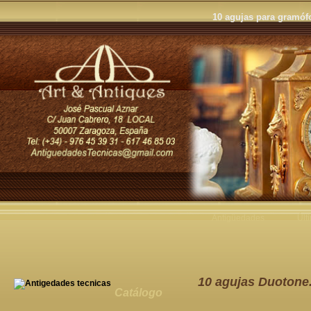
10 agujas para gramóf
Antigüedades
Últ
10 agujas Duotone.
Catálogo