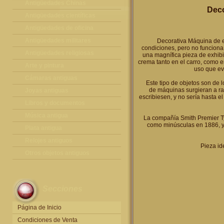
Antigüedades Chinas
Deco
Antigüedades Chinas
Antigüedades científicas
Antigüedades científicas
Antigüedades de oficina
Máquinas de escribir antiguas
Antigüedades militares
Decorativa Máquina de e
condiciones, pero no funciona 
Calculadoras antiguas
Espadas antiguas
Antigüedades religiosas
una magnífica pieza de exhib
crema tanto en el carro, como en
Teléfonos y Telégrafos antiguos
Medallas y condecoraciones
Antigüedades religiosas
Arte y pintura
uso que ev
Cascos militares
Pintura antigua
Cámaras antiguas
Este tipo de objetos son de 
de máquinas surgieran a ra
Otros artículos militares
Pintura contemporánea
Cámaras antiguas
Joyas antiguas
escribiesen, y no sería hasta 
Grabados antiguos y mapas
Joyas antiguas
Libros y documentos
Libros antiguos
Música antigua
La compañía Smith Premier Ty
como minúsculas en 1886, y 
Fotografia antigua
Gramófonos antiguos
Plata antigua
Publicaciones antiguas
Cajas de música antiguas
Plata antigua
Relojes antiguos
Pieza id
Radios antiguas
Relojes sobremesa antiguos
Otros objetos antiguos
Discos y Accesorios
Relojes de pared antiguos
Otros objetos antiguos
Relojes de pie antiguos
Secciones
Relojes de bolsillo antiguos
Relojes de pulsera antiguos
Página de Inicio
Condiciones de Venta