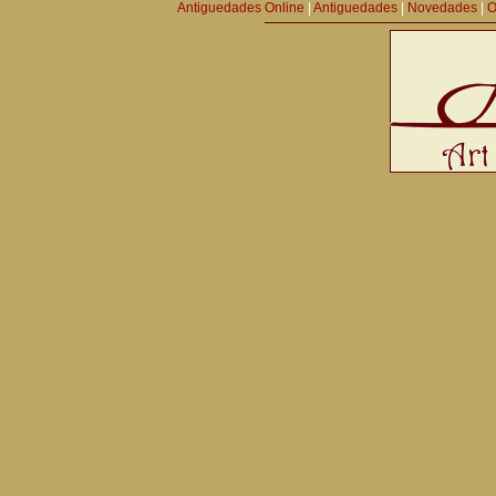
Antiguedades Online
|
Antiguedades
|
Novedades
|
O