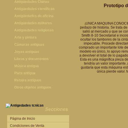
Antigüedades Chinas
Prototipo 
Antigüedades Chinas
Antigüedades científicas
Antigüedades científicas
Antigüedades de oficina
Máquinas de escribir antiguas
Antigüedades militares
¡UNICA MAQUINA CONOCIDA
pedazo de historia. Se trata d
Calculadoras antiguas
Espadas antiguas
Antigüedades religiosas
salió al mercado y que se co
Smith 8-10 Secretarial e inco
Teléfonos y Telégrafos antiguos
Medallas y condecoraciones
Antigüedades religiosas
Arte y pintura
ocultar los tambores de la cin
impecable. Procede directa
Cascos militares
Pintura antigua
Cámaras antiguas
comprado un importante lote d
modelo es único, lo apoyo re
Otros artículos militares
Pintura contemporánea
Cámaras antiguas
Joyas antiguas
a devolver el total de lo paga
Grabados antiguos y mapas
Joyas antiguas
Libros y documentos
Esta es una mágnífica pieza de 
tendría un valor importante,
Libros antiguos
Música antigua
gustaría que esta máquina estu
única pierde valor.
Fotografia antigua
Gramófonos antiguos
Plata antigua
Publicaciones antiguas
Cajas de música antiguas
Plata antigua
Relojes antiguos
Radios antiguas
Relojes sobremesa antiguos
Otros objetos antiguos
Discos y Accesorios
Relojes de pared antiguos
Otros objetos antiguos
Relojes de pie antiguos
Relojes de bolsillo antiguos
Secciones
Relojes de pulsera antiguos
Página de Inicio
Condiciones de Venta