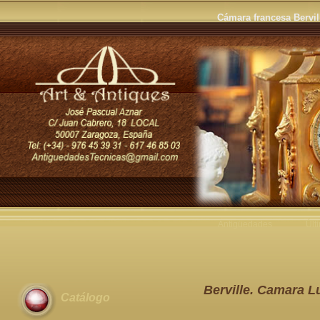
Cámara francesa Bervil
Antigüedades
Últ
Berville. Camara L
Catálogo