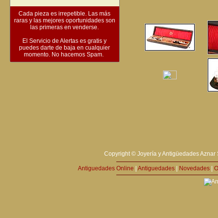
Cada pieza es irrepetible. Las más
raras y las mejores oportunidades son
las primeras en venderse.
El Servicio de Alertas es gratis y
puedes darte de baja en cualquier
momento. No hacemos Spam.
Copyright © Joyería y Antigüedades Aznar 
Antiguedades Online
|
Antiguedades
|
Novedades
|
O