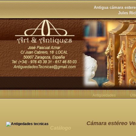
Antigua cámara ester
Jules Ric
Antigüedades
Últ
Cámara estéreo Ve
Catálogo